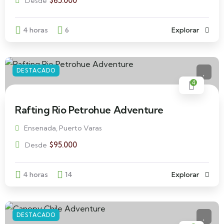
$
65.000
Desde
4 horas
6
Explorar
DESTACADO
4
Rafting Rio Petrohue Adventure
Ensenada, Puerto Varas
$
95.000
Desde
4 horas
14
Explorar
DESTACADO