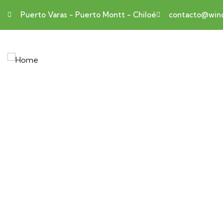
Puerto Varas - Puerto Montt - Chiloé
contacto@wind
Exp
En