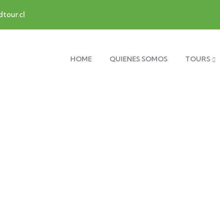
tour.cl
HOME
QUIENES SOMOS
TOURS
lora el Sur de Ch
 WindTour encontrarás las mejores opcione