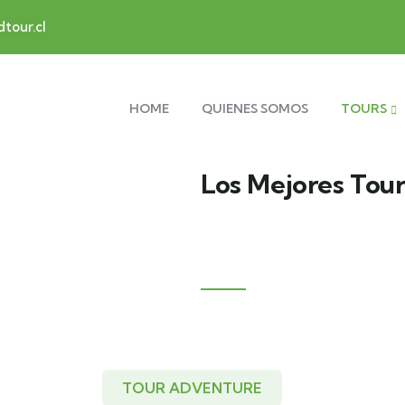
tour.cl
HOME
QUIENES SOMOS
TOURS
Los Mejores Tour
Puerto 
La Ciudad de los Techos multi
TOUR ADVENTURE