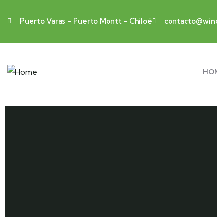
Puerto Varas - Puerto Montt - Chiloé
contacto@wind
HO