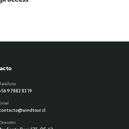
acto
Teléfono
+56 9 7882 83 19
Email
contacto@windtour.cl
Dirección