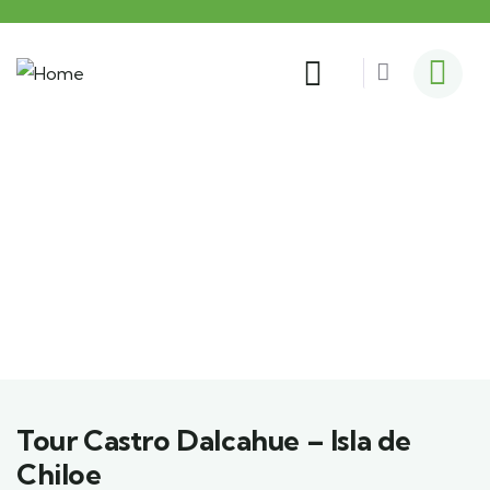
Explora el Sur de Chile
En WindTour encontrarás las mejores opciones
Tour Castro Dalcahue – Isla de
Chiloe